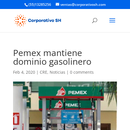
(55)13285256
ventas@corporativosh.com
Pemex mantiene
dominio gasolinero
Feb 4, 2020
|
CRE
,
Noticias
|
0 comments