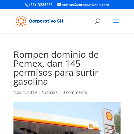
(55)13285256
ventas@corporativosh.com
Rompen dominio de
Pemex, dan 145
permisos para surtir
gasolina
Nov 4, 2019
|
Noticias
|
0 comments