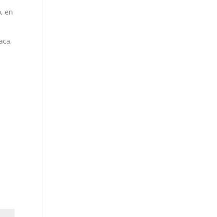
o, en
aca,