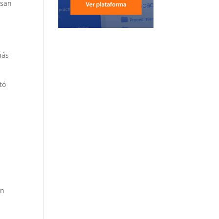
rsan
e
más
tó
n
on