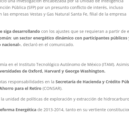
ició una investigación encabezada por la Unidad de Inteligencia
nción Pública (SFP) por un presunto conflicto de interés, incluso
n las empresas Vestas y Gas Natural Santa Fe, filial de la empresa
se siga desarrollando
con los ajustes que se requieran a partir de 
 común
:
un sector energético dinámico con participantes públicos 
o nacional
», declaró en el comunicado.
nomía en el Instituto Tecnológico Autónomo de México (ITAM). Asimi
versidades de Oxford, Harvard y George Washington.
intas responsabilidades en la
Secretaría de Hacienda y Crédito Púb
Ahorro para el Retiro
(CONSAR).
 la unidad de políticas de exploración y extracción de hidrocarburo
eforma Energética
de 2013-2014, tanto en su vertiente constitucio