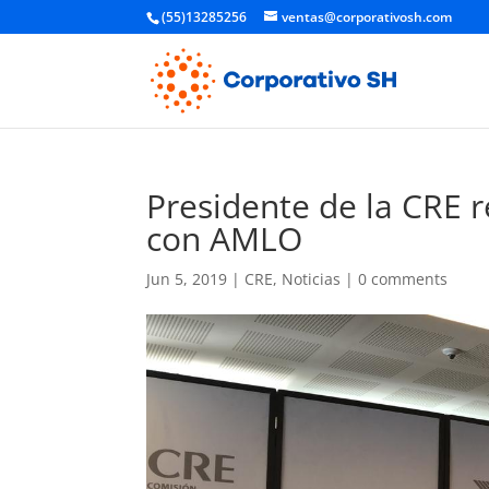
(55)13285256
ventas@corporativosh.com
Presidente de la CRE r
con AMLO
Jun 5, 2019
|
CRE
,
Noticias
|
0 comments