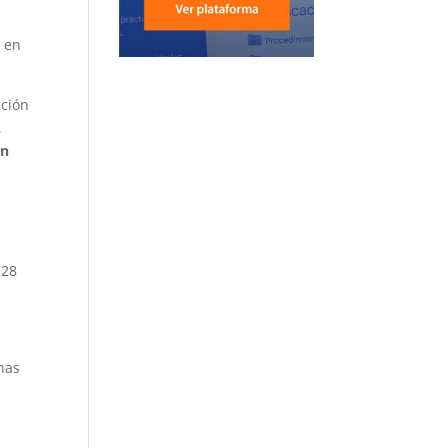
n en
ición
,
en
 28
rnas