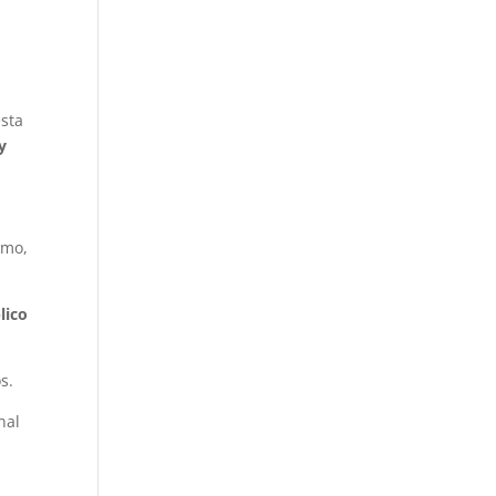
esta
y
smo,
lico
s.
nal