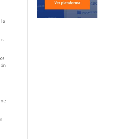
 la
os
tos
ión
ene
an