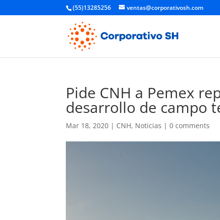
(55)13285256
ventas@corporativosh.com
Pide CNH a Pemex repl
desarrollo de campo t
Mar 18, 2020
|
CNH
,
Noticias
|
0 comments