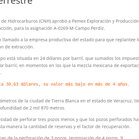
errestre
l de Hidrocarburos (CNH) aprobó a Pemex Exploración y Producción
racción, para la asignación A-0269-M-Campo Perdiz.
n llamado a la empresa productiva del estado para que replantee l
an de extracción.
po está situada en 24 dólares por barril, que sumados los impues
por barril, en momentos en los que la mezcla mexicana de exportac
.
ta 30,63 dólares, su valor más bajo en más de 4 años.
lómetros de la ciudad de Tierra Blanca en el estado de Veracruz, ti
rofundidad de 2 mil 870 metros.
cesidad de perforar tres pozos menos y que los pozos perforados h
ta manera la cantidad de reservas y el factor de recuperación.
tan de la perforación de 3 pozos, terminación de 4 pozos, 9