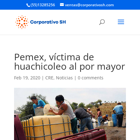
(55)13285256
ventas@corporativosh.com
Pemex, víctima de
huachicoleo al por mayor
Feb 19, 2020
|
CRE
,
Noticias
|
0 comments