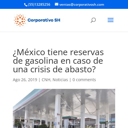
(55)13285256
ventas@corporativosh.com
¿México tiene reservas
de gasolina en caso de
una crisis de abasto?
Ago 26, 2019
|
CNH
,
Noticias
|
0 comments