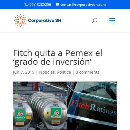
(55)13285256
ventas@corporativosh.com
Fitch quita a Pemex el
‘grado de inversión’
Jun 7, 2019
|
Noticias
,
Política
|
0 comments