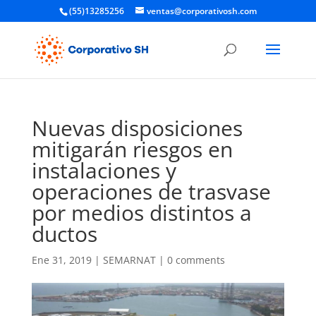
(55)13285256
ventas@corporativosh.com
Nuevas disposiciones
mitigarán riesgos en
instalaciones y
operaciones de trasvase
por medios distintos a
ductos
Ene 31, 2019
|
SEMARNAT
|
0 comments