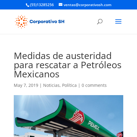
(55)13285256
ventas@corporativosh.com
Medidas de austeridad
para rescatar a Petróleos
Mexicanos
May 7, 2019
|
Noticias
,
Política
|
0 comments